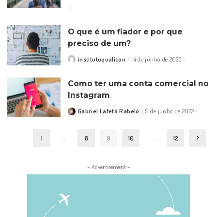
by
O que é um fiador e por que
preciso de um?
institutoqualicon
14 de junho de 2022
Posted
by
Como ter uma conta comercial no
Instagram
Gabriel Lafetá Rabelo
9 de junho de 2022
Posted
by
1
…
8
9
10
…
12
– Advertisement –