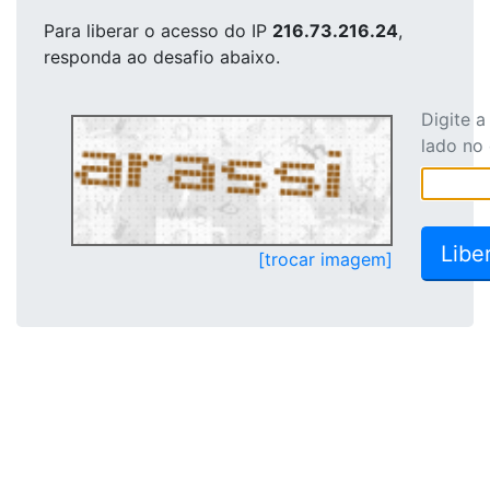
Para liberar o acesso
do IP
216.73.216.24
,
responda ao desafio abaixo.
Digite 
lado no
[trocar imagem]