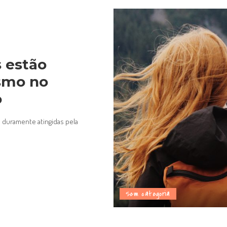
 estão
ismo no
o
m duramente atingidas pela
Sem categoria