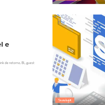
l e
link de retorno, BL, guest
Tecnologia