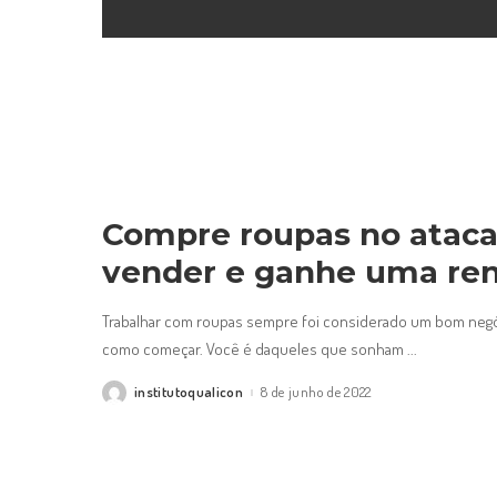
Compre roupas no ataca
vender e ganhe uma re
Trabalhar com roupas sempre foi considerado um bom neg
como começar. Você é daqueles que sonham
...
institutoqualicon
8 de junho de 2022
Posted
by