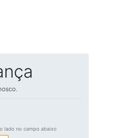
ança
nosco.
ao lado no campo abaixo