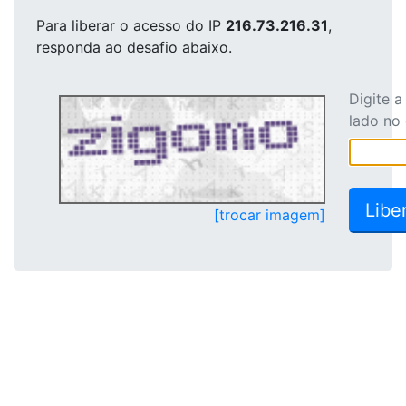
Para liberar o acesso
do IP
216.73.216.31
,
responda ao desafio abaixo.
Digite 
lado no
[trocar imagem]