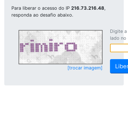
Para liberar o acesso
do IP
216.73.216.48
,
responda ao desafio abaixo.
Digite 
lado no
[trocar imagem]