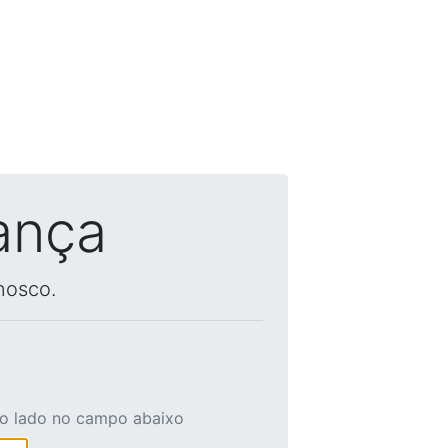
ança
nosco.
ao lado no campo abaixo